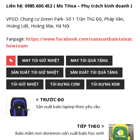
Liên hệ: 0985.600.452 ( Ms THoa – Phụ trách kinh doanh )
VPGD: Chung cư Green Park- Số 1 Trần Thủ Độ, Pháp Vân,
Hoàng Liệt, Hoàng Mai, Hà Nội
Fanpage:
https://www.facebook.com/sanxuatbalotuixac
hvietnam
MAY TÚI GIỮ NHIỆT
MAY TÚI QUÀ TẶNG
SẢN XUẤT TÚI GIỮ NHIỆT
SẢN XUẤT TÚI QUÀ TẶNG
TÚI GIỮ NHIỆT
TÚI ĐỰNG CƠM
TÚI ĐỰNG KEM
TRƯỚC ĐÓ
Sản xuất balo laptop theo yêu cầu
TIẾP THEO
Balo mầm non doremon-sản xuất balo học sinh