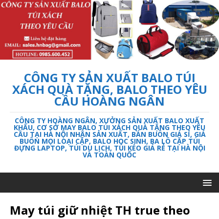
CÔNG TY SẢN XUẤT BALO TÚI
XÁCH QUÀ TẶNG, BALO THEO YÊU
CẦU HOÀNG NGÂN
CÔNG TY HOÀNG NGÂN, XƯỞNG SẢN XUẤT BALO XUẤT
KHẨU, CƠ SỞ MAY BALO TÚI XÁCH QUÀ TẶNG THEO YÊU
CẦU TẠI HÀ NỘI NHẬN SẢN XUẤT, BÁN BUÔN GIÁ SỈ, GIÁ
BUÔN MỌI LOẠI CẶP, BALO HỌC SINH, BA LÔ CẶP TÚI
ĐỰNG LAPTOP, TÚI DU LỊCH, TÚI KÉO GIÁ RẺ TẠI HÀ NỘI
VÀ TOÀN QUỐC
May túi giữ nhiệt TH true theo