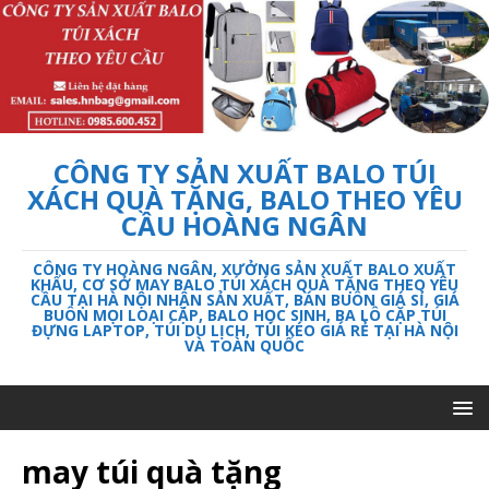
CÔNG TY SẢN XUẤT BALO TÚI
XÁCH QUÀ TẶNG, BALO THEO YÊU
CẦU HOÀNG NGÂN
CÔNG TY HOÀNG NGÂN, XƯỞNG SẢN XUẤT BALO XUẤT
KHẨU, CƠ SỞ MAY BALO TÚI XÁCH QUÀ TẶNG THEO YÊU
CẦU TẠI HÀ NỘI NHẬN SẢN XUẤT, BÁN BUÔN GIÁ SỈ, GIÁ
BUÔN MỌI LOẠI CẶP, BALO HỌC SINH, BA LÔ CẶP TÚI
ĐỰNG LAPTOP, TÚI DU LỊCH, TÚI KÉO GIÁ RẺ TẠI HÀ NỘI
VÀ TOÀN QUỐC
may túi quà tặng