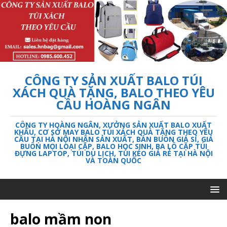
CÔNG TY SẢN XUẤT BALO TÚI
XÁCH QUÀ TẶNG, BALO THEO YÊU
CẦU HOÀNG NGÂN
CÔNG TY HOÀNG NGÂN, XƯỞNG SẢN XUẤT BALO XUẤT
KHẨU, CƠ SỞ MAY BALO TÚI XÁCH QUÀ TẶNG THEO YÊU
CẦU TẠI HÀ NỘI NHẬN SẢN XUẤT, BÁN BUÔN GIÁ SỈ, GIÁ
BUÔN MỌI LOẠI CẶP, BALO HỌC SINH, BA LÔ CẶP TÚI
ĐỰNG LAPTOP, TÚI DU LỊCH, TÚI KÉO GIÁ RẺ TẠI HÀ NỘI
VÀ TOÀN QUỐC
balo mầm non